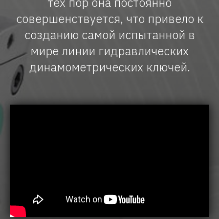
тех пор она постоянно
совершенствуется, что привело к
созданию самой испытанной в
мире линии гидравлических
динамометрических ключей.